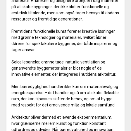
arkitektur. Arkitekter og designere arbejder i dag målrettet
på at skabe bygninger, der ikke blot er funktionelle og
æstetisk tiltalende, men som også tager hensyn til klodens
ressourcer og fremtidige generationer.
Fremtidens funktionelle kunst forener kreative løsninger
med grønne teknologier og materialer, hvilket åbner
dørene for spektakulære byggerier, der både inspirerer og
tager ansvar.
Solcellepaneler, grønne tage, naturlig ventilation og
genanvendte byggematerialer er blot nogle af de
innovative elementer, der integreres i nutidens arkitektur.
Men bæredygtighed handler ikke kun om materialevalg og
energibesparelse – det handler også om at skabe fleksible
rum, der kan tilpasses skiftende behov, og om at bygge
med respekt for det omgivende miljø og lokale samfund.
Arkitektur bliver dermed et levende eksperimentarium,
hvor grænserne mellem kunst og funktion konstant
udfordres og udvides. Når bæredygtighed og innovation