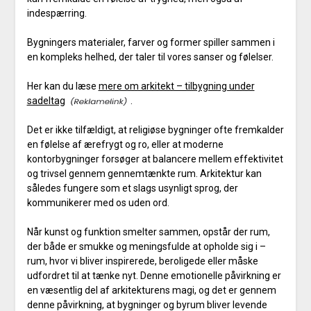
indespærring.
Bygningers materialer, farver og former spiller sammen i
en kompleks helhed, der taler til vores sanser og følelser.
Her kan du læse
mere om arkitekt – tilbygning under
sadeltag
.
Det er ikke tilfældigt, at religiøse bygninger ofte fremkalder
en følelse af ærefrygt og ro, eller at moderne
kontorbygninger forsøger at balancere mellem effektivitet
og trivsel gennem gennemtænkte rum. Arkitektur kan
således fungere som et slags usynligt sprog, der
kommunikerer med os uden ord.
Når kunst og funktion smelter sammen, opstår der rum,
der både er smukke og meningsfulde at opholde sig i –
rum, hvor vi bliver inspirerede, beroligede eller måske
udfordret til at tænke nyt. Denne emotionelle påvirkning er
en væsentlig del af arkitekturens magi, og det er gennem
denne påvirkning, at bygninger og byrum bliver levende