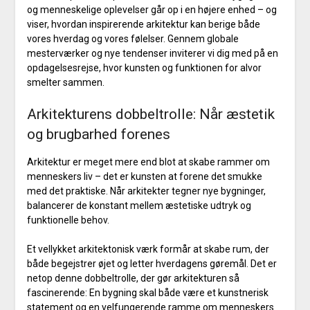
og menneskelige oplevelser går op i en højere enhed – og
viser, hvordan inspirerende arkitektur kan berige både
vores hverdag og vores følelser. Gennem globale
mesterværker og nye tendenser inviterer vi dig med på en
opdagelsesrejse, hvor kunsten og funktionen for alvor
smelter sammen.
Arkitekturens dobbeltrolle: Når æstetik
og brugbarhed forenes
Arkitektur er meget mere end blot at skabe rammer om
menneskers liv – det er kunsten at forene det smukke
med det praktiske. Når arkitekter tegner nye bygninger,
balancerer de konstant mellem æstetiske udtryk og
funktionelle behov.
Et vellykket arkitektonisk værk formår at skabe rum, der
både begejstrer øjet og letter hverdagens gøremål. Det er
netop denne dobbeltrolle, der gør arkitekturen så
fascinerende: En bygning skal både være et kunstnerisk
statement og en velfungerende ramme om menneskers