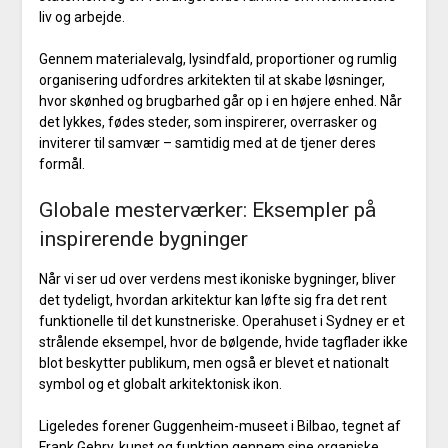
liv og arbejde.
Gennem materialevalg, lysindfald, proportioner og rumlig
organisering udfordres arkitekten til at skabe løsninger,
hvor skønhed og brugbarhed går op i en højere enhed. Når
det lykkes, fødes steder, som inspirerer, overrasker og
inviterer til samvær – samtidig med at de tjener deres
formål.
Globale mesterværker: Eksempler på
inspirerende bygninger
Når vi ser ud over verdens mest ikoniske bygninger, bliver
det tydeligt, hvordan arkitektur kan løfte sig fra det rent
funktionelle til det kunstneriske. Operahuset i Sydney er et
strålende eksempel, hvor de bølgende, hvide tagflader ikke
blot beskytter publikum, men også er blevet et nationalt
symbol og et globalt arkitektonisk ikon.
Ligeledes forener Guggenheim-museet i Bilbao, tegnet af
Frank Gehry, kunst og funktion gennem sine organiske