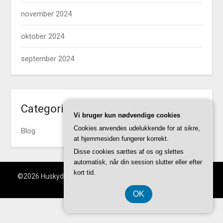
november 2024
oktober 2024
september 2024
Categories
Vi bruger kun nødvendige cookies
Cookies anvendes udelukkende for at sikre,
Blog
at hjemmesiden fungerer korrekt.
Disse cookies sættes af os og slettes
automatisk, når din session slutter eller efter
kort tid.
©2026 Huskydaneklubben.dk
| WordPress Theme by
Superb
WordPress Themes
OK
CVR DK 37 40 77 39