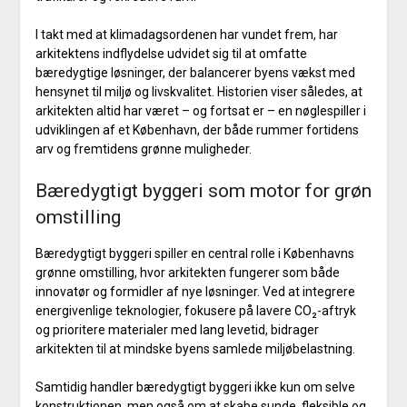
I takt med at klimadagsordenen har vundet frem, har
arkitektens indflydelse udvidet sig til at omfatte
bæredygtige løsninger, der balancerer byens vækst med
hensynet til miljø og livskvalitet. Historien viser således, at
arkitekten altid har været – og fortsat er – en nøglespiller i
udviklingen af et København, der både rummer fortidens
arv og fremtidens grønne muligheder.
Bæredygtigt byggeri som motor for grøn
omstilling
Bæredygtigt byggeri spiller en central rolle i Københavns
grønne omstilling, hvor arkitekten fungerer som både
innovatør og formidler af nye løsninger. Ved at integrere
energivenlige teknologier, fokusere på lavere CO₂-aftryk
og prioritere materialer med lang levetid, bidrager
arkitekten til at mindske byens samlede miljøbelastning.
Samtidig handler bæredygtigt byggeri ikke kun om selve
konstruktionen, men også om at skabe sunde, fleksible og