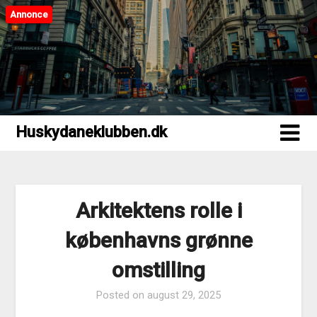
Annonce
Huskydaneklubben.dk
Huskydaneklubben.dk
Arkitektens rolle i
københavns grønne
omstilling
Posted on
august 29, 2025