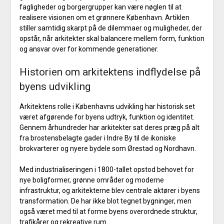
fagligheder og borgergrupper kan være nøglen til at
realisere visionen om et grønnere København. Artiklen
stiller samtidig skarpt på de dilemmaer og muligheder, der
opstår, når arkitekter skal balancere mellem form, funktion
og ansvar over for kommende generationer.
Historien om arkitektens indflydelse på
byens udvikling
Arkitektens rolle i Københavns udvikling har historisk set
været afgørende for byens udtryk, funktion og identitet.
Gennem århundreder har arkitekter sat deres præg på alt
fra brostensbelagte gader i Indre By til de ikoniske
brokvarterer og nyere bydele som Ørestad og Nordhavn.
Med industrialiseringen i 1800-tallet opstod behovet for
nye boligformer, grønne områder og moderne
infrastruktur, og arkitekterne blev centrale aktører i byens
transformation. De har ikke blot tegnet bygninger, men
også været med til at forme byens overordnede struktur,
trafikårer og rekreative rum.