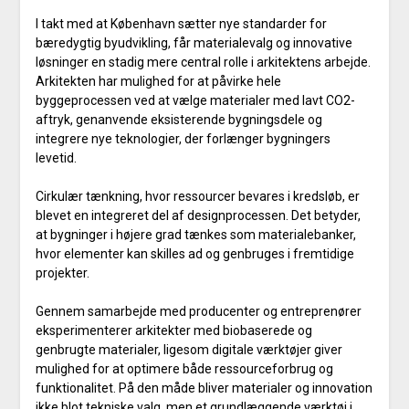
I takt med at København sætter nye standarder for
bæredygtig byudvikling, får materialevalg og innovative
løsninger en stadig mere central rolle i arkitektens arbejde.
Arkitekten har mulighed for at påvirke hele
byggeprocessen ved at vælge materialer med lavt CO2-
aftryk, genanvende eksisterende bygningsdele og
integrere nye teknologier, der forlænger bygningers
levetid.
Cirkulær tænkning, hvor ressourcer bevares i kredsløb, er
blevet en integreret del af designprocessen. Det betyder,
at bygninger i højere grad tænkes som materialebanker,
hvor elementer kan skilles ad og genbruges i fremtidige
projekter.
Gennem samarbejde med producenter og entreprenører
eksperimenterer arkitekter med biobaserede og
genbrugte materialer, ligesom digitale værktøjer giver
mulighed for at optimere både ressourceforbrug og
funktionalitet. På den måde bliver materialer og innovation
ikke blot tekniske valg, men et grundlæggende værktøj i